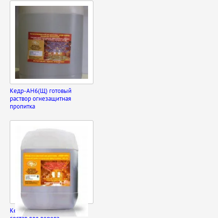
Кедр-АН6(Щ) готовый
раствор огнезащитная
пропитка
Кедр-АН6 огнезащитный